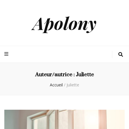
Apolony
Auteur/autrice :
Juliette
Accueil
/
Juliette