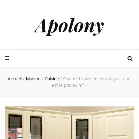
Apolony
Accueil
/
Maison
/
Cuisine
/
Plan de travail en céramique : quel
est le prix au m² ?