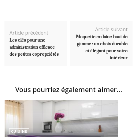
Navigation
Article suivant
d'article
Article précédent
Moquette en laine haut de
Les clés pour une
gamme : un choix durable
administration efficace
et élégant pour votre
des petites copropriétés
intérieur
Vous pourriez également aimer...
CUISINE