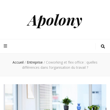
Apolony
Accueil
/
Entreprise
/
Coworking et flex office : quelles
différences dans l’organisation du travail ?