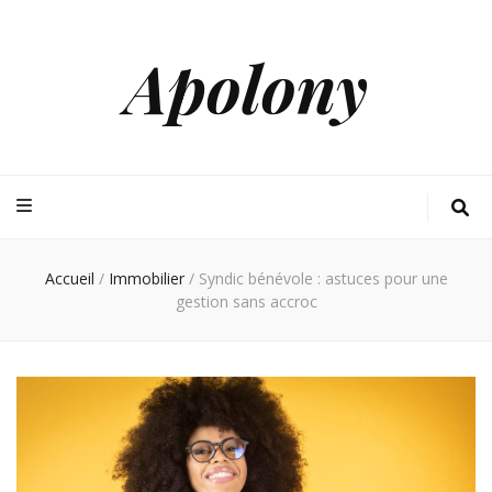
Apolony
Accueil
/
Immobilier
/
Syndic bénévole : astuces pour une
gestion sans accroc